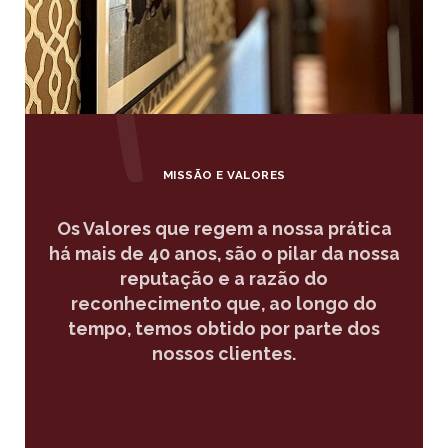
MISSÃO E VALORES
esa
Os Valores que regem a nossa prática
Pr
ossos
há mais de 40 anos, são o pilar da nossa
nos
us
reputação e a razão do
con
ão o
reconhecimento que, ao longo do
que as
tempo, temos obtido por parte dos
elem
nossos clientes.
rer a
ndo