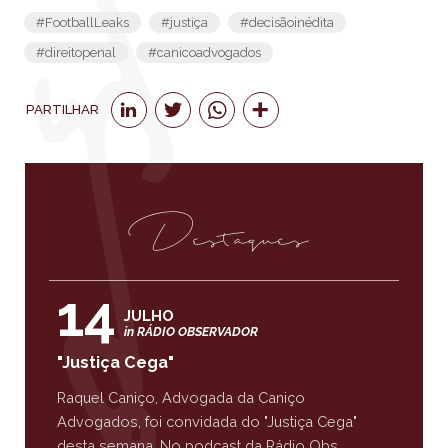
#FootballLeaks
#justiça
#decisãoinédita
#direitopenal
#canicoadvogados
PARTILHAR
Destaques
14
JULHO
in RÁDIO OBSERVADOR
"Justiça Cega"
Raquel Caniço, Advogada da Caniço
Advogados, foi convidada do "Justiça Cega"
desta semana. No podcast da Rádio Obs...